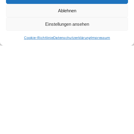
Ablehnen
Einstellungen ansehen
Cookie-Richtlinie
Datenschutzerklärung
Impressum
Nicht gefunden, wonach Du gesucht hast?
Schreibe uns!
verbindet digitale
Gebäudemodelle mit der