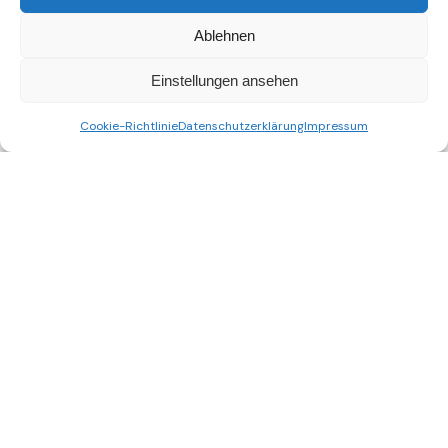
Ablehnen
Einstellungen ansehen
Cookie-Richtlinie
Datenschutzerklärung
Impressum
Nicht gefunden, wonach Du gesucht hast?
Schreibe uns!
verbindet digitale
Gebäudemodelle mit der