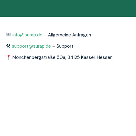
info@surap.de
– Allgemeine Anfragen
🛠
support@surap.de
– Support
Mönchenbergstraße 50a, 34125 Kassel, Hessen