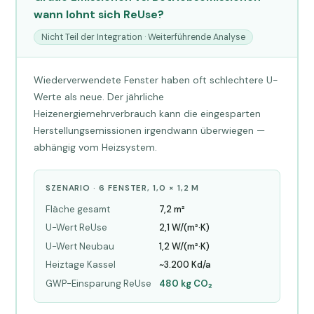
wann lohnt sich ReUse?
Nicht Teil der Integration · Weiterführende Analyse
Wiederverwendete Fenster haben oft schlechtere U-
Werte als neue. Der jährliche
Heizenergiemehrverbrauch kann die eingesparten
Herstellungsemissionen irgendwann überwiegen —
abhängig vom Heizsystem.
SZENARIO · 6 FENSTER, 1,0 × 1,2 M
Fläche gesamt
7,2 m²
U-Wert ReUse
2,1 W/(m²·K)
U-Wert Neubau
1,2 W/(m²·K)
Heiztage Kassel
~3.200 Kd/a
GWP-Einsparung ReUse
480 kg CO₂