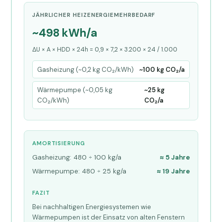
JÄHRLICHER HEIZENERGIEMEHRBEDARF
~498 kWh/a
ΔU × A × HDD × 24h = 0,9 × 7,2 × 3.200 × 24 / 1.000
Gasheizung (~0,2 kg CO₂/kWh)
~100 kg CO₂/a
Wärmepumpe (~0,05 kg
~25 kg
CO₂/kWh)
CO₂/a
AMORTISIERUNG
Gasheizung: 480 ÷ 100 kg/a
≈ 5 Jahre
Wärmepumpe: 480 ÷ 25 kg/a
≈ 19 Jahre
FAZIT
Bei nachhaltigen Energiesystemen wie
Wärmepumpen ist der Einsatz von alten Fenstern