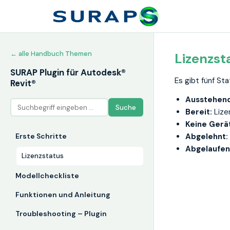
← alle Handbuch Themen
Lizenzst
SURAP Plugin für Autodesk®
Es gibt fünf St
Revit®
Ausstehend
Suche
Bereit:
Lizen
Keine Gerä
Erste Schritte
Abgelehnt:
Abgelaufen
Lizenzstatus
Modellcheckliste
Funktionen und Anleitung
Troubleshooting – Plugin