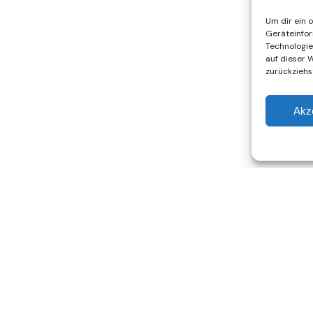
Um dir ein 
Geräteinfor
Technologie
auf dieser W
zurückziehs
Akz
Nicht gefunden, wonach Du gesucht hast?
Schreibe uns!