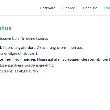
Über uns
Do
Software
Service
▾
▾
atus
atussymbole für deine Lizenz:
:
Lizenz angefordert, Aktivierung steht noch aus.
z erfolgreich aktiviert.
te mehr vorhanden:
Plugin auf allen zulässigen Geräten aktiviert
Lizenzanfrage wurde abgelehnt.
:
Lizenz ist abgelaufen.