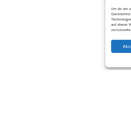
Um dir ein 
Geräteinfor
Technologie
auf dieser W
zurückziehs
Akz
Nicht gefunden, wonach Du gesucht hast?
Schreibe uns!