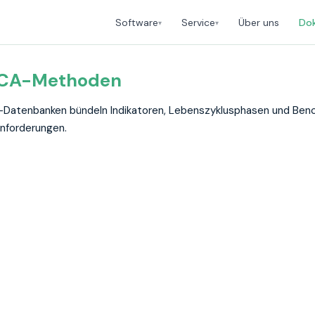
Über uns
Do
Software
Service
▾
▾
LCA-Methoden
Datenbanken bündeln Indikatoren, Lebenszyklusphasen und Benc
anforderungen.